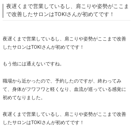
夜遅くまで営業しているし、肩こりや姿勢がここま
で改善したサロンはTOKIさんが初めてです！
夜遅くまで営業しているし、肩こりや姿勢がここまで改善
したサロンはTOKIさんが初めてです！
もう他には通えないですね。
職場から近かったので、予約したのですが、終わってみ
て、身体がフワフワと軽くなり、血流が巡っている感覚に
初めてなりました。
夜遅くまで営業しているし、肩こりや姿勢がここまで改善
したサロンはTOKIさんが初めてです！