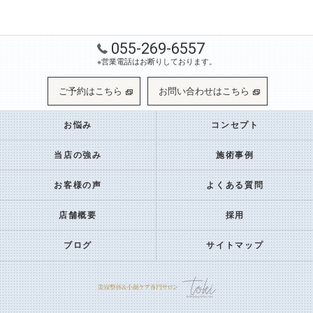
055-269-6557
※営業電話はお断りしております。
ご予約はこちら
お問い合わせはこちら
お悩み
コンセプト
当店の強み
施術事例
お客様の声
よくある質問
店舗概要
採用
ブログ
サイトマップ