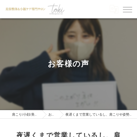
お客様の声
肩こり/小顔/美姿勢を目指すならTOKI
お客様の声
夜遅くまで営業しているし、肩こりや姿勢がここまで改善したサロンはTOKIさんが初めてです！
夜遅くまで営業しているし、肩