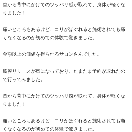
首から背中にかけてのツッパリ感が取れて、身体が軽くな
りました！
痛いところもあるけど、コリがほぐれると施術されても痛
くなくなるのが初めての体験で驚きました。
金額以上の価値を得られるサロンさんでした。
筋膜リリースが気になっており、たまたま予約が取れたの
で行ってみました。
首から背中にかけてのツッパリ感が取れて、身体が軽くな
りました！
痛いところもあるけど、コリがほぐれると施術されても痛
くなくなるのが初めての体験で驚きました。