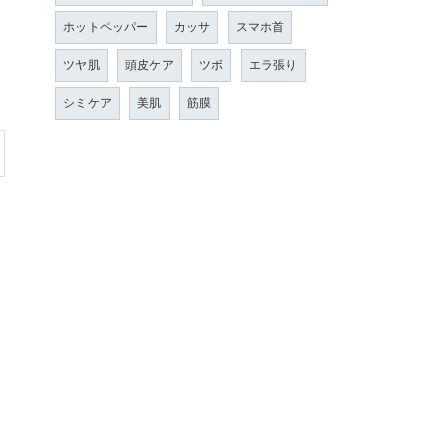
ホットペッパー
カッサ
スマホ首
ツヤ肌
頭皮ケア
ツボ
エラ張り
シミケア
美肌
筋膜