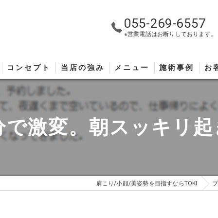
055-269-6557
※営業電話はお断りしております。
コンセプト
当店の強み
メニュー
施術事例
お
分で激変。朝スッキリ
肩こり/小顔/美姿勢を目指すならTOKI
ブ