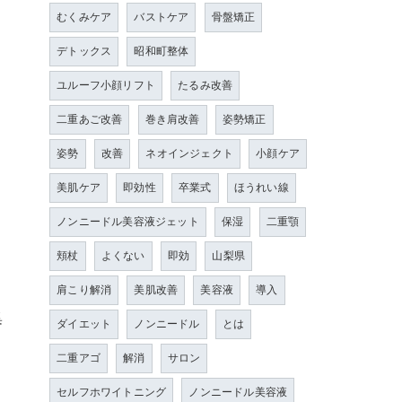
むくみケア
バストケア
骨盤矯正
デトックス
昭和町整体
ユルーフ小顔リフト
たるみ改善
二重あご改善
巻き肩改善
姿勢矯正
さ
姿勢
改善
ネオインジェクト
小顔ケア
美肌ケア
即効性
卒業式
ほうれい線
ノンニードル美容液ジェット
保湿
二重顎
頬杖
よくない
即効
山梨県
肩こり解消
美肌改善
美容液
導入
集
ダイエット
ノンニードル
とは
二重アゴ
解消
サロン
セルフホワイトニング
ノンニードル美容液