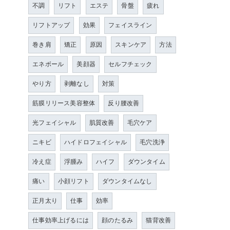
不調
リフト
エステ
骨盤
疲れ
リフトアップ
効果
フェイスライン
巻き肩
矯正
原因
スキンケア
方法
エネボール
美顔器
セルフチェック
やり方
剥離なし
対策
筋膜リリース美容整体
反り腰改善
光フェイシャル
肌質改善
毛穴ケア
ニキビ
ハイドロフェイシャル
毛穴洗浄
冷え症
浮腫み
ハイフ
ダウンタイム
痛い
小顔リフト
ダウンタイムなし
正月太り
仕事
効率
仕事効率上げるには
顔のたるみ
猫背改善