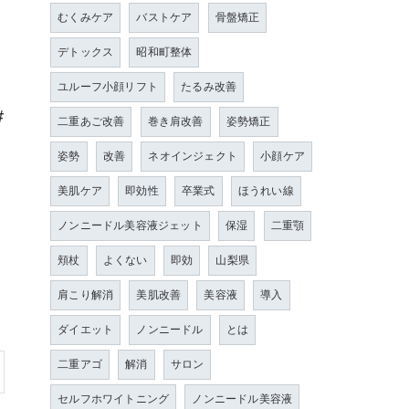
むくみケア
バストケア
骨盤矯正
デトックス
昭和町整体
ユルーフ小顔リフト
たるみ改善
#
二重あご改善
巻き肩改善
姿勢矯正
姿勢
改善
ネオインジェクト
小顔ケア
美肌ケア
即効性
卒業式
ほうれい線
ノンニードル美容液ジェット
保湿
二重顎
頬杖
よくない
即効
山梨県
肩こり解消
美肌改善
美容液
導入
ダイエット
ノンニードル
とは
二重アゴ
解消
サロン
セルフホワイトニング
ノンニードル美容液