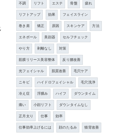
不調
リフト
エステ
骨盤
疲れ
リフトアップ
効果
フェイスライン
巻き肩
矯正
原因
スキンケア
方法
化
エネボール
美顔器
セルフチェック
やり方
剥離なし
対策
筋膜リリース美容整体
反り腰改善
光フェイシャル
肌質改善
毛穴ケア
ニキビ
ハイドロフェイシャル
毛穴洗浄
冷え症
浮腫み
ハイフ
ダウンタイム
痛い
小顔リフト
ダウンタイムなし
正月太り
仕事
効率
仕事効率上げるには
顔のたるみ
猫背改善