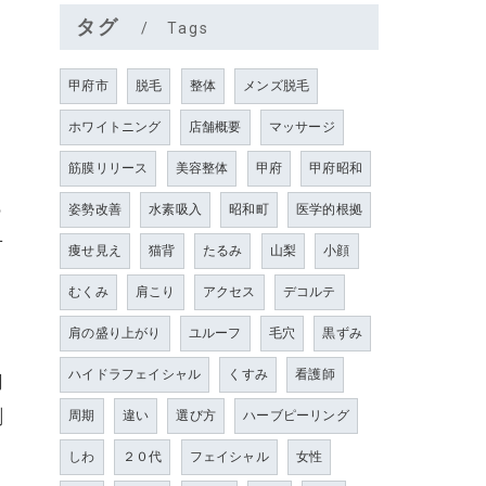
タグ
Tags
甲府市
脱毛
整体
メンズ脱毛
ホワイトニング
店舗概要
マッサージ
筋膜リリース
美容整体
甲府
甲府昭和
っ
姿勢改善
水素吸入
昭和町
医学的根拠
せ
痩せ見え
猫背
たるみ
山梨
小顔
むくみ
肩こり
アクセス
デコルテ
肩の盛り上がり
ユルーフ
毛穴
黒ずみ
ハイドラフェイシャル
くすみ
看護師
切
劇
周期
違い
選び方
ハーブピーリング
しわ
２０代
フェイシャル
女性