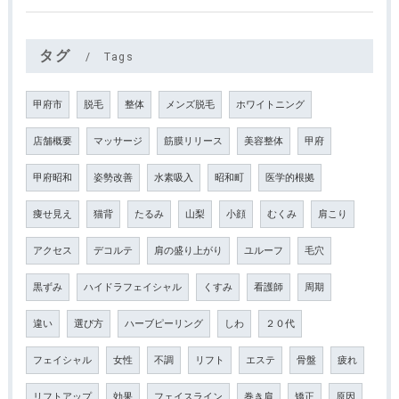
タグ
Tags
甲府市
脱毛
整体
メンズ脱毛
ホワイトニング
店舗概要
マッサージ
筋膜リリース
美容整体
甲府
甲府昭和
姿勢改善
水素吸入
昭和町
医学的根拠
痩せ見え
猫背
たるみ
山梨
小顔
むくみ
肩こり
アクセス
デコルテ
肩の盛り上がり
ユルーフ
毛穴
黒ずみ
ハイドラフェイシャル
くすみ
看護師
周期
違い
選び方
ハーブピーリング
しわ
２０代
フェイシャル
女性
不調
リフト
エステ
骨盤
疲れ
リフトアップ
効果
フェイスライン
巻き肩
矯正
原因