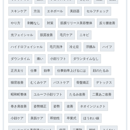
スキンケア
方法
エネボール
美顔器
セルフチェック
やり方
剥離なし
対策
筋膜リリース美容整体
反り腰改善
光フェイシャル
肌質改善
毛穴ケア
ニキビ
ハイドロフェイシャル
毛穴洗浄
冷え症
浮腫み
ハイフ
ダウンタイム
痛い
小顔リフト
ダウンタイムなし
正月太り
仕事
効率
仕事効率上げるには
顔のたるみ
猫背改善
むくみケア
バストケア
骨盤矯正
デトックス
昭和町整体
ユルーフ小顔リフト
たるみ改善
二重あご改善
巻き肩改善
姿勢矯正
姿勢
改善
ネオインジェクト
小顔ケア
美肌ケア
即効性
卒業式
ほうれい線