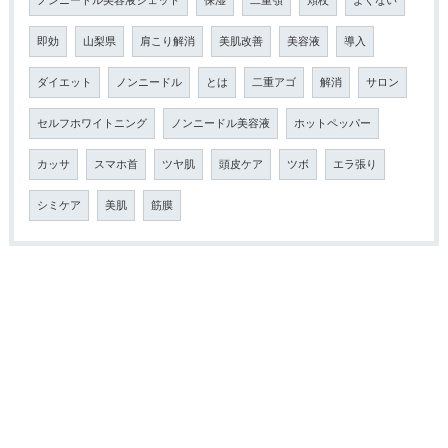
ノンニードル美容液ジェット
保湿
二重顎
頬杖
よくない
即効
山梨県
肩こり解消
美肌改善
美容液
導入
ダイエット
ノンニードル
とは
二重アゴ
解消
サロン
セルフホワイトニング
ノンニードル美容液
ホットペッパー
カッサ
スマホ首
ツヤ肌
頭皮ケア
ツボ
エラ張り
シミケア
美肌
筋膜