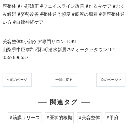
容整体 #小顔矯正 #フェイスライン改善 #たるみケア #むく
み解消 #姿勢改善 #整体通う頻度 #筋膜の癒着 #美容整体通
い方 #自律神経ケア
美容整体&小顔ケア専門サロン TOKI
山梨県中巨摩郡昭和町清水新居292 オークラタウン101
0552696557
< 前のページ
一覧に戻る
次のページ >
関連タグ
#筋膜リリース
#医学的根拠
#美容整体
#甲府