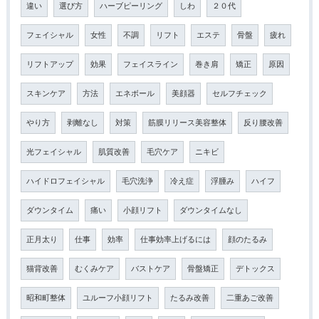
違い
選び方
ハーブピーリング
しわ
２０代
フェイシャル
女性
不調
リフト
エステ
骨盤
疲れ
リフトアップ
効果
フェイスライン
巻き肩
矯正
原因
スキンケア
方法
エネボール
美顔器
セルフチェック
やり方
剥離なし
対策
筋膜リリース美容整体
反り腰改善
光フェイシャル
肌質改善
毛穴ケア
ニキビ
ハイドロフェイシャル
毛穴洗浄
冷え症
浮腫み
ハイフ
ダウンタイム
痛い
小顔リフト
ダウンタイムなし
正月太り
仕事
効率
仕事効率上げるには
顔のたるみ
猫背改善
むくみケア
バストケア
骨盤矯正
デトックス
昭和町整体
ユルーフ小顔リフト
たるみ改善
二重あご改善