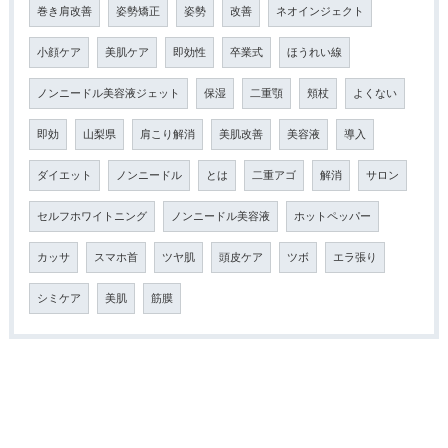
巻き肩改善
姿勢矯正
姿勢
改善
ネオインジェクト
小顔ケア
美肌ケア
即効性
卒業式
ほうれい線
ノンニードル美容液ジェット
保湿
二重顎
頬杖
よくない
即効
山梨県
肩こり解消
美肌改善
美容液
導入
ダイエット
ノンニードル
とは
二重アゴ
解消
サロン
セルフホワイトニング
ノンニードル美容液
ホットペッパー
カッサ
スマホ首
ツヤ肌
頭皮ケア
ツボ
エラ張り
シミケア
美肌
筋膜