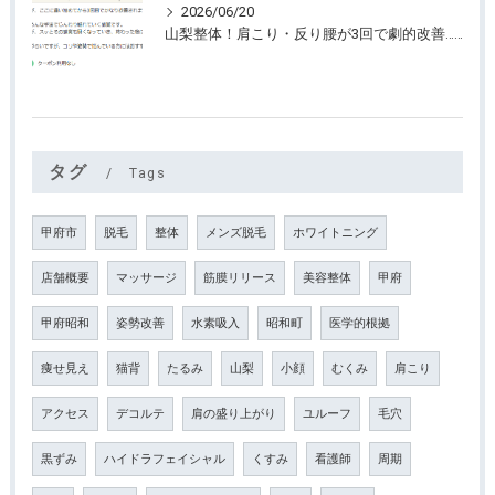
2026/06/20
山梨整体！肩こり・反り腰が3回で劇的改善…ゴリゴリ揉まない最新筋膜整体
タグ
Tags
甲府市
脱毛
整体
メンズ脱毛
ホワイトニング
店舗概要
マッサージ
筋膜リリース
美容整体
甲府
甲府昭和
姿勢改善
水素吸入
昭和町
医学的根拠
痩せ見え
猫背
たるみ
山梨
小顔
むくみ
肩こり
アクセス
デコルテ
肩の盛り上がり
ユルーフ
毛穴
黒ずみ
ハイドラフェイシャル
くすみ
看護師
周期