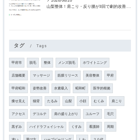
2026/06/20
山梨整体！肩こり・反り腰が3回で劇的改善…ゴリゴリ揉まない最新筋膜整体
タグ
Tags
甲府市
脱毛
整体
メンズ脱毛
ホワイトニング
店舗概要
マッサージ
筋膜リリース
美容整体
甲府
甲府昭和
姿勢改善
水素吸入
昭和町
医学的根拠
痩せ見え
猫背
たるみ
山梨
小顔
むくみ
肩こり
アクセス
デコルテ
肩の盛り上がり
ユルーフ
毛穴
黒ずみ
ハイドラフェイシャル
くすみ
看護師
周期
違い
選び方
ハーブピーリング
しわ
２０代