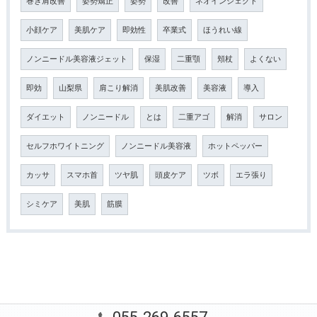
巻き肩改善
姿勢矯正
姿勢
改善
ネオインジェクト
小顔ケア
美肌ケア
即効性
卒業式
ほうれい線
ノンニードル美容液ジェット
保湿
二重顎
頬杖
よくない
即効
山梨県
肩こり解消
美肌改善
美容液
導入
ダイエット
ノンニードル
とは
二重アゴ
解消
サロン
セルフホワイトニング
ノンニードル美容液
ホットペッパー
カッサ
スマホ首
ツヤ肌
頭皮ケア
ツボ
エラ張り
シミケア
美肌
筋膜