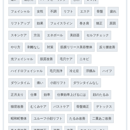
フェイシャル
女性
不調
リフト
エステ
骨盤
疲れ
リフトアップ
効果
フェイスライン
巻き肩
矯正
原因
スキンケア
方法
エネボール
美顔器
セルフチェック
やり方
剥離なし
対策
筋膜リリース美容整体
反り腰改善
光フェイシャル
肌質改善
毛穴ケア
ニキビ
ハイドロフェイシャル
毛穴洗浄
冷え症
浮腫み
ハイフ
ダウンタイム
痛い
小顔リフト
ダウンタイムなし
正月太り
仕事
効率
仕事効率上げるには
顔のたるみ
猫背改善
むくみケア
バストケア
骨盤矯正
デトックス
昭和町整体
ユルーフ小顔リフト
たるみ改善
二重あご改善