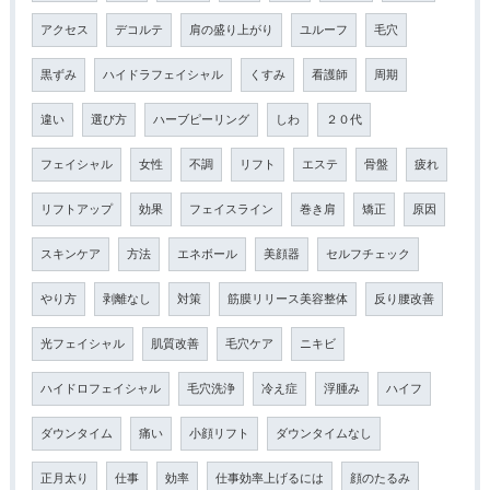
アクセス
デコルテ
肩の盛り上がり
ユルーフ
毛穴
黒ずみ
ハイドラフェイシャル
くすみ
看護師
周期
違い
選び方
ハーブピーリング
しわ
２０代
フェイシャル
女性
不調
リフト
エステ
骨盤
疲れ
リフトアップ
効果
フェイスライン
巻き肩
矯正
原因
スキンケア
方法
エネボール
美顔器
セルフチェック
やり方
剥離なし
対策
筋膜リリース美容整体
反り腰改善
光フェイシャル
肌質改善
毛穴ケア
ニキビ
ハイドロフェイシャル
毛穴洗浄
冷え症
浮腫み
ハイフ
ダウンタイム
痛い
小顔リフト
ダウンタイムなし
正月太り
仕事
効率
仕事効率上げるには
顔のたるみ