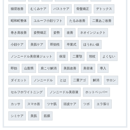
猫背改善
むくみケア
バストケア
骨盤矯正
デトックス
昭和町整体
ユルーフ小顔リフト
たるみ改善
二重あご改善
巻き肩改善
姿勢矯正
姿勢
改善
ネオインジェクト
小顔ケア
美肌ケア
即効性
卒業式
ほうれい線
ノンニードル美容液ジェット
保湿
二重顎
頬杖
よくない
即効
山梨県
肩こり解消
美肌改善
美容液
導入
ダイエット
ノンニードル
とは
二重アゴ
解消
サロン
セルフホワイトニング
ノンニードル美容液
ホットペッパー
カッサ
スマホ首
ツヤ肌
頭皮ケア
ツボ
エラ張り
シミケア
美肌
筋膜