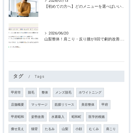
2026/07/13
【初めての方へ】どのメニューを選べばいいのか迷っていませんか？
2026/06/20
山梨整体！肩こり・反り腰が3回で劇的改善…ゴリゴリ揉まない最新筋膜整体
タグ
Tags
甲府市
脱毛
整体
メンズ脱毛
ホワイトニング
店舗概要
マッサージ
筋膜リリース
美容整体
甲府
甲府昭和
姿勢改善
水素吸入
昭和町
医学的根拠
痩せ見え
猫背
たるみ
山梨
小顔
むくみ
肩こり