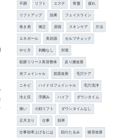
不調
リフト
エステ
骨盤
疲れ
リフトアップ
効果
フェイスライン
巻き肩
矯正
原因
スキンケア
方法
を
真
エネボール
美顔器
セルフチェック
的
やり方
剥離なし
対策
筋膜リリース美容整体
反り腰改善
光フェイシャル
肌質改善
毛穴ケア
ニキビ
ハイドロフェイシャル
毛穴洗浄
へ
冷え症
浮腫み
ハイフ
ダウンタイム
軽
け
痛い
小顔リフト
ダウンタイムなし
正月太り
仕事
効率
仕事効率上げるには
顔のたるみ
猫背改善