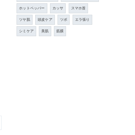
ホットペッパー
カッサ
スマホ首
ツヤ肌
頭皮ケア
ツボ
エラ張り
シミケア
美肌
筋膜
美