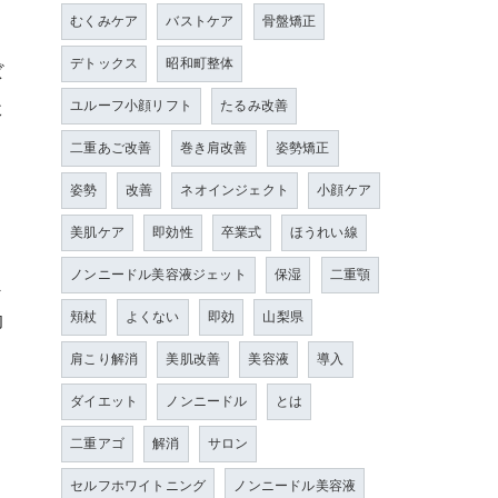
むくみケア
バストケア
骨盤矯正
デトックス
昭和町整体
ぼ
た
ユルーフ小顔リフト
たるみ改善
二重あご改善
巻き肩改善
姿勢矯正
姿勢
改善
ネオインジェクト
小顔ケア
美肌ケア
即効性
卒業式
ほうれい線
ノンニードル美容液ジェット
保湿
二重顎
ス
効
頬杖
よくない
即効
山梨県
肩こり解消
美肌改善
美容液
導入
ダイエット
ノンニードル
とは
二重アゴ
解消
サロン
セルフホワイトニング
ノンニードル美容液