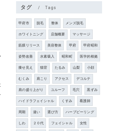
タグ
Tags
甲府市
脱毛
整体
メンズ脱毛
ホワイトニング
店舗概要
マッサージ
筋膜リリース
美容整体
甲府
甲府昭和
か
姿勢改善
水素吸入
昭和町
医学的根拠
痩せ見え
猫背
たるみ
山梨
小顔
むくみ
肩こり
アクセス
デコルテ
た
肩の盛り上がり
ユルーフ
毛穴
黒ずみ
み
ハイドラフェイシャル
くすみ
看護師
周期
違い
選び方
ハーブピーリング
しわ
２０代
フェイシャル
女性