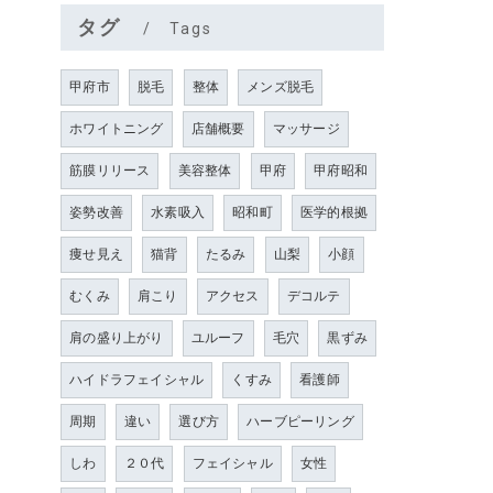
タグ
Tags
甲府市
脱毛
整体
メンズ脱毛
ホワイトニング
店舗概要
マッサージ
筋膜リリース
美容整体
甲府
甲府昭和
姿勢改善
水素吸入
昭和町
医学的根拠
痩せ見え
猫背
たるみ
山梨
小顔
むくみ
肩こり
アクセス
デコルテ
肩の盛り上がり
ユルーフ
毛穴
黒ずみ
ハイドラフェイシャル
くすみ
看護師
周期
違い
選び方
ハーブピーリング
しわ
２０代
フェイシャル
女性