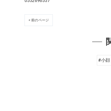
0552696557
< 前のページ
#小顔