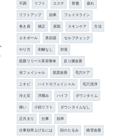
不調
リフト
エステ
骨盤
疲れ
リフトアップ
効果
フェイスライン
巻き肩
矯正
原因
スキンケア
方法
エネボール
美顔器
セルフチェック
か
やり方
剥離なし
対策
せ
筋膜リリース美容整体
反り腰改善
光フェイシャル
肌質改善
毛穴ケア
ニキビ
ハイドロフェイシャル
毛穴洗浄
ま
冷え症
浮腫み
ハイフ
ダウンタイム
痛い
小顔リフト
ダウンタイムなし
正月太り
仕事
効率
仕事効率上げるには
顔のたるみ
猫背改善