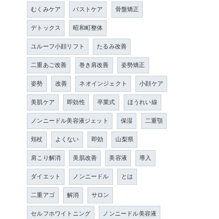
むくみケア
バストケア
骨盤矯正
デトックス
昭和町整体
ユルーフ小顔リフト
たるみ改善
二重あご改善
巻き肩改善
姿勢矯正
姿勢
改善
ネオインジェクト
小顔ケア
美肌ケア
即効性
卒業式
ほうれい線
ノンニードル美容液ジェット
保湿
二重顎
頬杖
よくない
即効
山梨県
肩こり解消
美肌改善
美容液
導入
き
ダイエット
ノンニードル
とは
二重アゴ
解消
サロン
セルフホワイトニング
ノンニードル美容液