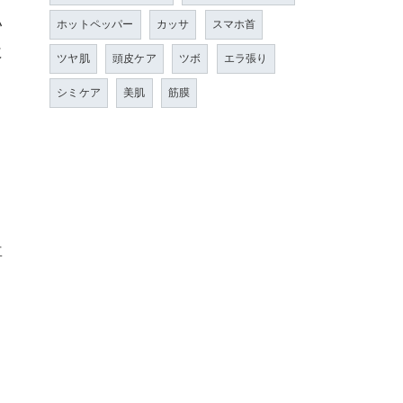
い
ホットペッパー
カッサ
スマホ首
に
ツヤ肌
頭皮ケア
ツボ
エラ張り
シミケア
美肌
筋膜
ょ
専