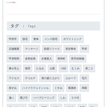
タグ
Tags
甲府市
脱毛
整体
メンズ脱毛
ホワイトニング
店舗概要
マッサージ
筋膜リリース
美容整体
甲府
甲府昭和
姿勢改善
水素吸入
昭和町
医学的根拠
痩せ見え
猫背
たるみ
山梨
小顔
むくみ
肩こり
アクセス
デコルテ
肩の盛り上がり
ユルーフ
毛穴
黒ずみ
ハイドラフェイシャル
くすみ
看護師
周期
違い
選び方
ハーブピーリング
しわ
２０代