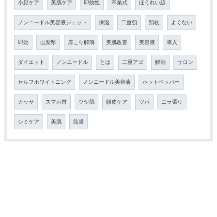
小顔ケア
美肌ケア
即効性
卒業式
ほうれい線
ノンニードル美容液ジェット
保湿
二重顎
頬杖
よくない
即効
山梨県
肩こり解消
美肌改善
美容液
導入
ダイエット
ノンニードル
とは
二重アゴ
解消
サロン
セルフホワイトニング
ノンニードル美容液
ホットペッパー
カッサ
スマホ首
ツヤ肌
頭皮ケア
ツボ
エラ張り
シミケア
美肌
筋膜