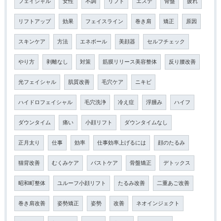
フェイシャル
女性
不調
リフト
エステ
骨盤
疲れ
リフトアップ
効果
フェイスライン
巻き肩
矯正
原因
スキンケア
方法
エネボール
美顔器
セルフチェック
やり方
剥離なし
対策
筋膜リリース美容整体
反り腰改善
光フェイシャル
肌質改善
毛穴ケア
ニキビ
ハイドロフェイシャル
毛穴洗浄
冷え症
浮腫み
ハイフ
ダウンタイム
痛い
小顔リフト
ダウンタイムなし
正月太り
仕事
効率
仕事効率上げるには
顔のたるみ
猫背改善
むくみケア
バストケア
骨盤矯正
デトックス
昭和町整体
ユルーフ小顔リフト
たるみ改善
二重あご改善
巻き肩改善
姿勢矯正
姿勢
改善
ネオインジェクト