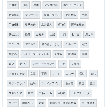
甲府市
脱毛
整体
メンズ脱毛
ホワイトニング
店舗概要
マッサージ
筋膜リリース
美容整体
甲府
甲府昭和
姿勢改善
水素吸入
昭和町
医学的根拠
痩せ見え
猫背
たるみ
山梨
小顔
むくみ
肩こり
アクセス
デコルテ
肩の盛り上がり
ユルーフ
毛穴
黒ずみ
ハイドラフェイシャル
くすみ
看護師
周期
違い
選び方
ハーブピーリング
しわ
２０代
フェイシャル
女性
不調
リフト
エステ
骨盤
疲れ
リフトアップ
効果
フェイスライン
巻き肩
矯正
原因
スキンケア
方法
エネボール
美顔器
セルフチェック
やり方
剥離なし
対策
筋膜リリース美容整体
反り腰改善