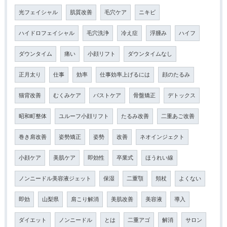
光フェイシャル
肌質改善
毛穴ケア
ニキビ
ハイドロフェイシャル
毛穴洗浄
冷え症
浮腫み
ハイフ
ダウンタイム
痛い
小顔リフト
ダウンタイムなし
正月太り
仕事
効率
仕事効率上げるには
顔のたるみ
猫背改善
むくみケア
バストケア
骨盤矯正
デトックス
昭和町整体
ユルーフ小顔リフト
たるみ改善
二重あご改善
巻き肩改善
姿勢矯正
姿勢
改善
ネオインジェクト
小顔ケア
美肌ケア
即効性
卒業式
ほうれい線
ノンニードル美容液ジェット
保湿
二重顎
頬杖
よくない
即効
山梨県
肩こり解消
美肌改善
美容液
導入
ダイエット
ノンニードル
とは
二重アゴ
解消
サロン