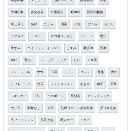
店舗概要
マッサージ
筋膜リリース
美容整体
甲府
甲府昭和
姿勢改善
水素吸入
昭和町
医学的根拠
痩せ見え
猫背
たるみ
山梨
小顔
むくみ
肩こり
アクセス
デコルテ
肩の盛り上がり
ユルーフ
毛穴
黒ずみ
ハイドラフェイシャル
くすみ
看護師
周期
違い
選び方
ハーブピーリング
しわ
２０代
フェイシャル
女性
不調
リフト
エステ
骨盤
疲れ
リフトアップ
効果
フェイスライン
巻き肩
矯正
原因
スキンケア
方法
エネボール
美顔器
セルフチェック
やり方
剥離なし
対策
筋膜リリース美容整体
反り腰改善
光フェイシャル
肌質改善
毛穴ケア
ニキビ