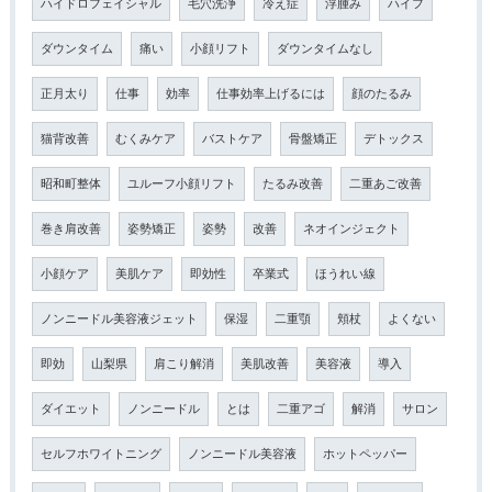
ハイドロフェイシャル
毛穴洗浄
冷え症
浮腫み
ハイフ
ダウンタイム
痛い
小顔リフト
ダウンタイムなし
正月太り
仕事
効率
仕事効率上げるには
顔のたるみ
猫背改善
むくみケア
バストケア
骨盤矯正
デトックス
昭和町整体
ユルーフ小顔リフト
たるみ改善
二重あご改善
巻き肩改善
姿勢矯正
姿勢
改善
ネオインジェクト
小顔ケア
美肌ケア
即効性
卒業式
ほうれい線
ノンニードル美容液ジェット
保湿
二重顎
頬杖
よくない
即効
山梨県
肩こり解消
美肌改善
美容液
導入
ダイエット
ノンニードル
とは
二重アゴ
解消
サロン
セルフホワイトニング
ノンニードル美容液
ホットペッパー