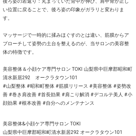
後ろ姿の若返り：丸まっていた背中が伸び、肩甲骨が正し
い位置に戻ることで、後ろ姿の印象がガラリと変わりま
す。
マッサージで一時的に揉みほぐすのとは違い、筋膜からア
プローチして姿勢の土台を整えるのが、当サロンの美容整
体の特徴です。
美容整体＆小顔ケア専門サロン TOKI 山梨県中巨摩郡昭和町
清水新居292 オークラタウン101
#山梨整体 #昭和町整体 #筋膜リリース #美容整体 #姿勢改
善 #巻き肩改善 #首長効果 #肩こり解消 #デコルテ美人 #小
顔効果 #根本改善 #自分へのメンテナンス
美容整体&小顔ケア専門サロン TOKI
山梨県中巨摩郡昭和町清水新居292 オークラタウン101