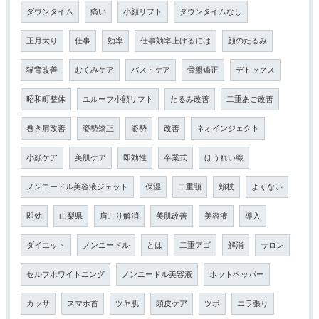
ダウンタイム
痛い
小顔リフト
ダウンタイムなし
正月太り
仕事
効率
仕事効率上げるには
顔のたるみ
猫背改善
むくみケア
バストケア
骨盤矯正
デトックス
昭和町整体
ユルーフ小顔リフト
たるみ改善
二重あご改善
巻き肩改善
姿勢矯正
姿勢
改善
ネオインジェクト
小顔ケア
美肌ケア
即効性
卒業式
ほうれい線
ノンニードル美容液ジェット
保湿
二重顎
頬杖
よくない
即効
山梨県
肩こり解消
美肌改善
美容液
導入
ダイエット
ノンニードル
とは
二重アゴ
解消
サロン
セルフホワイトニング
ノンニードル美容液
ホットペッパー
カッサ
スマホ首
ツヤ肌
頭皮ケア
ツボ
エラ張り