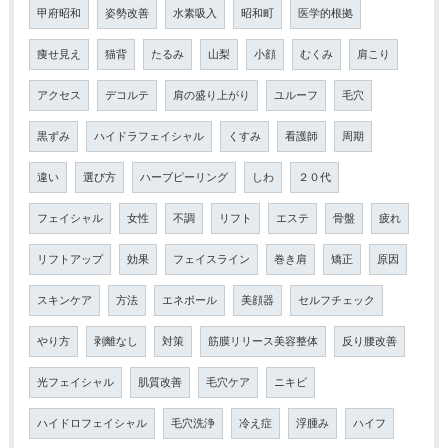
甲府昭和
姿勢改善
水素吸入
昭和町
医学的根拠
痩せ見え
猫背
たるみ
山梨
小顔
むくみ
肩こり
アクセス
デコルテ
肩の盛り上がり
ユルーフ
毛穴
黒ずみ
ハイドラフェイシャル
くすみ
看護師
周期
違い
選び方
ハーブピーリング
しわ
２０代
フェイシャル
女性
不調
リフト
エステ
骨盤
疲れ
リフトアップ
効果
フェイスライン
巻き肩
矯正
原因
スキンケア
方法
エネボール
美顔器
セルフチェック
やり方
剥離なし
対策
筋膜リリース美容整体
反り腰改善
光フェイシャル
肌質改善
毛穴ケア
ニキビ
ハイドロフェイシャル
毛穴洗浄
冷え症
浮腫み
ハイフ