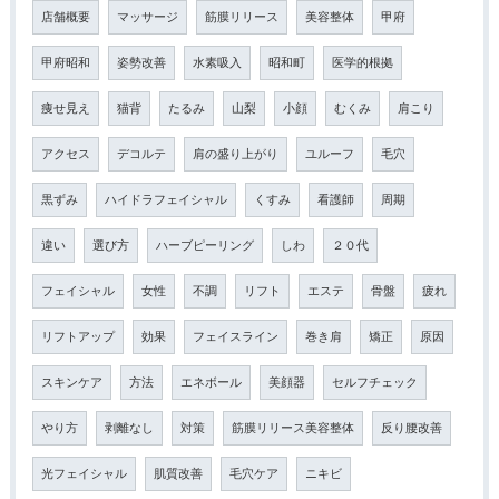
店舗概要
マッサージ
筋膜リリース
美容整体
甲府
甲府昭和
姿勢改善
水素吸入
昭和町
医学的根拠
痩せ見え
猫背
たるみ
山梨
小顔
むくみ
肩こり
アクセス
デコルテ
肩の盛り上がり
ユルーフ
毛穴
黒ずみ
ハイドラフェイシャル
くすみ
看護師
周期
違い
選び方
ハーブピーリング
しわ
２０代
フェイシャル
女性
不調
リフト
エステ
骨盤
疲れ
リフトアップ
効果
フェイスライン
巻き肩
矯正
原因
スキンケア
方法
エネボール
美顔器
セルフチェック
やり方
剥離なし
対策
筋膜リリース美容整体
反り腰改善
光フェイシャル
肌質改善
毛穴ケア
ニキビ