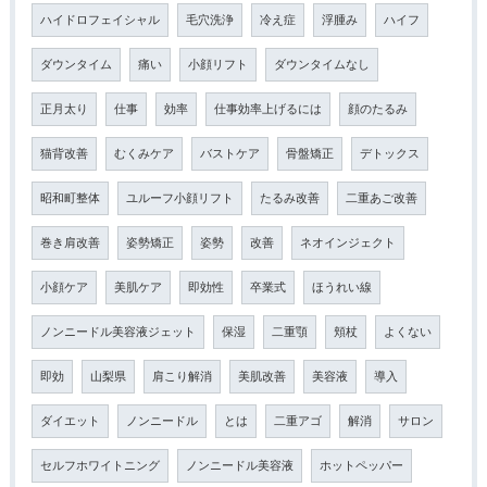
ハイドロフェイシャル
毛穴洗浄
冷え症
浮腫み
ハイフ
ダウンタイム
痛い
小顔リフト
ダウンタイムなし
正月太り
仕事
効率
仕事効率上げるには
顔のたるみ
猫背改善
むくみケア
バストケア
骨盤矯正
デトックス
昭和町整体
ユルーフ小顔リフト
たるみ改善
二重あご改善
巻き肩改善
姿勢矯正
姿勢
改善
ネオインジェクト
小顔ケア
美肌ケア
即効性
卒業式
ほうれい線
ノンニードル美容液ジェット
保湿
二重顎
頬杖
よくない
即効
山梨県
肩こり解消
美肌改善
美容液
導入
ダイエット
ノンニードル
とは
二重アゴ
解消
サロン
セルフホワイトニング
ノンニードル美容液
ホットペッパー