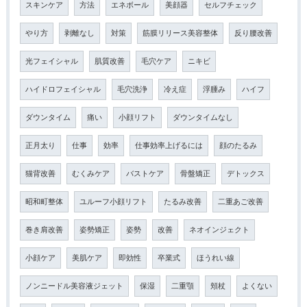
スキンケア
方法
エネボール
美顔器
セルフチェック
やり方
剥離なし
対策
筋膜リリース美容整体
反り腰改善
光フェイシャル
肌質改善
毛穴ケア
ニキビ
ハイドロフェイシャル
毛穴洗浄
冷え症
浮腫み
ハイフ
ダウンタイム
痛い
小顔リフト
ダウンタイムなし
正月太り
仕事
効率
仕事効率上げるには
顔のたるみ
猫背改善
むくみケア
バストケア
骨盤矯正
デトックス
昭和町整体
ユルーフ小顔リフト
たるみ改善
二重あご改善
巻き肩改善
姿勢矯正
姿勢
改善
ネオインジェクト
小顔ケア
美肌ケア
即効性
卒業式
ほうれい線
ノンニードル美容液ジェット
保湿
二重顎
頬杖
よくない