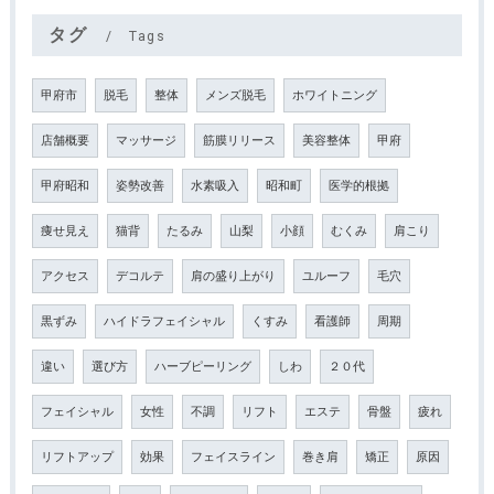
タグ
Tags
甲府市
脱毛
整体
メンズ脱毛
ホワイトニング
店舗概要
マッサージ
筋膜リリース
美容整体
甲府
甲府昭和
姿勢改善
水素吸入
昭和町
医学的根拠
痩せ見え
猫背
たるみ
山梨
小顔
むくみ
肩こり
アクセス
デコルテ
肩の盛り上がり
ユルーフ
毛穴
黒ずみ
ハイドラフェイシャル
くすみ
看護師
周期
違い
選び方
ハーブピーリング
しわ
２０代
フェイシャル
女性
不調
リフト
エステ
骨盤
疲れ
リフトアップ
効果
フェイスライン
巻き肩
矯正
原因