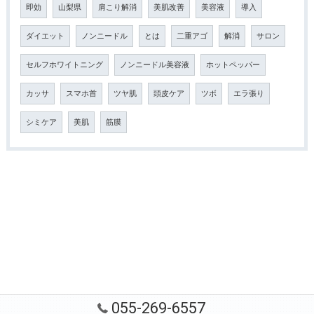
即効
山梨県
肩こり解消
美肌改善
美容液
導入
ダイエット
ノンニードル
とは
二重アゴ
解消
サロン
セルフホワイトニング
ノンニードル美容液
ホットペッパー
カッサ
スマホ首
ツヤ肌
頭皮ケア
ツボ
エラ張り
シミケア
美肌
筋膜
055-269-6557