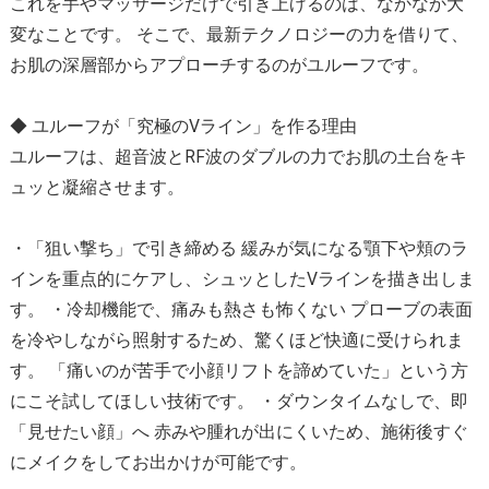
これを手やマッサージだけで引き上げるのは、なかなか大
変なことです。 そこで、最新テクノロジーの力を借りて、
お肌の深層部からアプローチするのがユルーフです。
◆ ユルーフが「究極のVライン」を作る理由
ユルーフは、超音波とRF波のダブルの力でお肌の土台をキ
ュッと凝縮させます。
・「狙い撃ち」で引き締める 緩みが気になる顎下や頬のラ
インを重点的にケアし、シュッとしたVラインを描き出しま
す。 ・冷却機能で、痛みも熱さも怖くない プローブの表面
を冷やしながら照射するため、驚くほど快適に受けられま
す。 「痛いのが苦手で小顔リフトを諦めていた」という方
にこそ試してほしい技術です。 ・ダウンタイムなしで、即
「見せたい顔」へ 赤みや腫れが出にくいため、施術後すぐ
にメイクをしてお出かけが可能です。