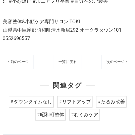
消 #小顔矯正 #加工アプリ卒業 #自分へのご褒美
美容整体&小顔ケア専門サロン TOKI
山梨県中巨摩郡昭和町清水新居292 オークラタウン101
0552696557
< 前のページ
一覧に戻る
次のページ >
関連タグ
#ダウンタイムなし
#リフトアップ
#たるみ改善
#昭和町整体
#むくみケア