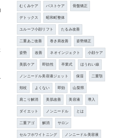
むくみケア
バストケア
骨盤矯正
効
デトックス
昭和町整体
ユルーフ小顔リフト
たるみ改善
二重あご改善
巻き肩改善
姿勢矯正
た
姿勢
改善
ネオインジェクト
小顔ケア
美肌ケア
即効性
卒業式
ほうれい線
ノンニードル美容液ジェット
保湿
二重顎
せ
頬杖
よくない
即効
山梨県
肩こり解消
美肌改善
美容液
導入
ダイエット
ノンニードル
とは
二重アゴ
解消
サロン
セルフホワイトニング
ノンニードル美容液