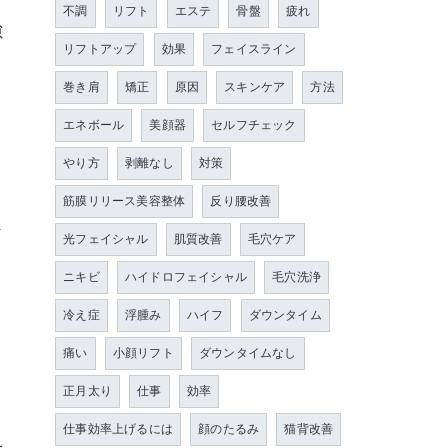
不調
リフト
エステ
骨盤
疲れ
隙
リフトアップ
効果
フェイスライン
巻き肩
矯正
原因
スキンケア
方法
エネボール
美顔器
セルフチェック
やり方
剥離なし
対策
筋膜リリース美容整体
反り腰改善
ス
光フェイシャル
肌質改善
毛穴ケア
ニキビ
ハイドロフェイシャル
毛穴洗浄
冷え症
浮腫み
ハイフ
ダウンタイム
、
痛い
小顔リフト
ダウンタイムなし
正月太り
仕事
効率
仕事効率上げるには
顔のたるみ
猫背改善
せ