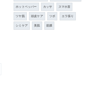
ホットペッパー
カッサ
スマホ首
ツヤ肌
頭皮ケア
ツボ
エラ張り
シミケア
美肌
筋膜