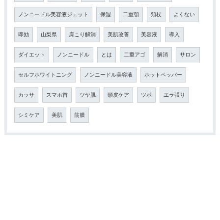
ノンニードル美容液ジェット
保湿
二重顎
頬杖
よくない
即効
山梨県
肩こり解消
美肌改善
美容液
導入
ダイエット
ノンニードル
とは
二重アゴ
解消
サロン
セルフホワイトニング
ノンニードル美容液
ホットペッパー
カッサ
スマホ首
ツヤ肌
頭皮ケア
ツボ
エラ張り
シミケア
美肌
筋膜