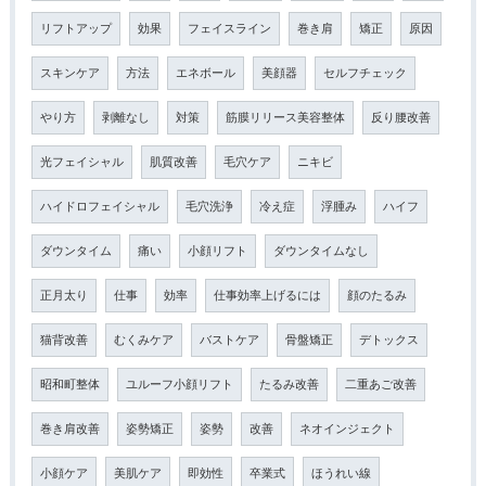
リフトアップ
効果
フェイスライン
巻き肩
矯正
原因
スキンケア
方法
エネボール
美顔器
セルフチェック
やり方
剥離なし
対策
筋膜リリース美容整体
反り腰改善
光フェイシャル
肌質改善
毛穴ケア
ニキビ
ハイドロフェイシャル
毛穴洗浄
冷え症
浮腫み
ハイフ
ダウンタイム
痛い
小顔リフト
ダウンタイムなし
正月太り
仕事
効率
仕事効率上げるには
顔のたるみ
猫背改善
むくみケア
バストケア
骨盤矯正
デトックス
昭和町整体
ユルーフ小顔リフト
たるみ改善
二重あご改善
巻き肩改善
姿勢矯正
姿勢
改善
ネオインジェクト
小顔ケア
美肌ケア
即効性
卒業式
ほうれい線