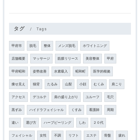
タグ
Tags
甲府市
脱毛
整体
メンズ脱毛
ホワイトニング
店舗概要
マッサージ
筋膜リリース
美容整体
甲府
甲府昭和
姿勢改善
水素吸入
昭和町
医学的根拠
痩せ見え
猫背
たるみ
山梨
小顔
むくみ
肩こり
アクセス
デコルテ
肩の盛り上がり
ユルーフ
毛穴
黒ずみ
ハイドラフェイシャル
くすみ
看護師
周期
違い
選び方
ハーブピーリング
しわ
２０代
フェイシャル
女性
不調
リフト
エステ
骨盤
疲れ