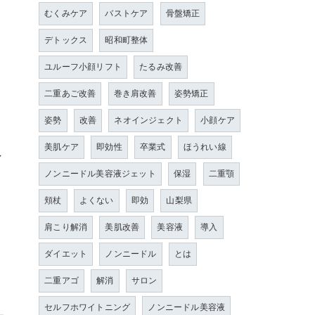
むくみケア
バストケア
骨盤矯正
ま
デトックス
昭和町整体
ユルーフ小顔リフト
たるみ改善
二重あご改善
巻き肩改善
姿勢矯正
姿勢
改善
ネオインジェクト
小顔ケア
美肌ケア
即効性
卒業式
ほうれい線
ン
ノンニードル美容液ジェット
保湿
二重顎
頬杖
よくない
即効
山梨県
肩こり解消
美肌改善
美容液
導入
ダイエット
ノンニードル
とは
二重アゴ
解消
サロン
セルフホワイトニング
ノンニードル美容液