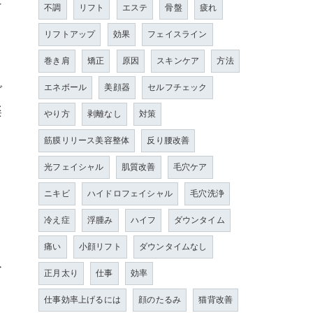
不調
リフト
エステ
骨盤
疲れ
リフトアップ
効果
フェイスライン
巻き肩
矯正
原因
スキンケア
方法
ご
エネボール
美顔器
セルフチェック
楽
やり方
剥離なし
対策
筋膜リリース美容整体
反り腰改善
光フェイシャル
肌質改善
毛穴ケア
ニキビ
ハイドロフェイシャル
毛穴洗浄
冷え症
浮腫み
ハイフ
ダウンタイム
痛い
小顔リフト
ダウンタイムなし
ひ
正月太り
仕事
効率
仕事効率上げるには
顔のたるみ
猫背改善