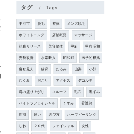
タグ
Tags
整
甲府市
脱毛
整体
メンズ脱毛
だ
ホワイトニング
店舗概要
マッサージ
筋膜リリース
美容整体
甲府
甲府昭和
姿勢改善
水素吸入
昭和町
医学的根拠
か
痩せ見え
猫背
たるみ
山梨
小顔
調
むくみ
肩こり
アクセス
デコルテ
肩の盛り上がり
ユルーフ
毛穴
黒ずみ
ハイドラフェイシャル
くすみ
看護師
周期
違い
選び方
ハーブピーリング
しわ
２０代
フェイシャル
女性
変