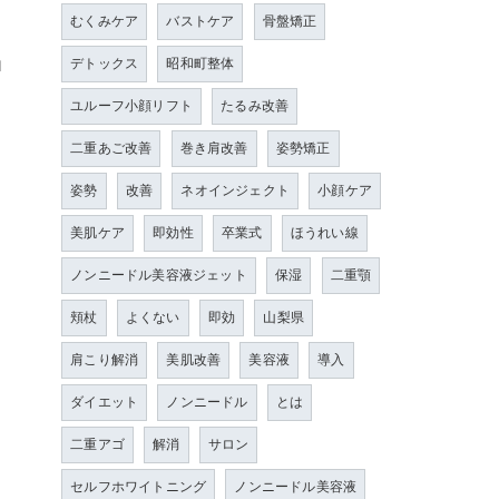
むくみケア
バストケア
骨盤矯正
当
デトックス
昭和町整体
ユルーフ小顔リフト
たるみ改善
二重あご改善
巻き肩改善
姿勢矯正
姿勢
改善
ネオインジェクト
小顔ケア
美肌ケア
即効性
卒業式
ほうれい線
自
ノンニードル美容液ジェット
保湿
二重顎
頬杖
よくない
即効
山梨県
肩こり解消
美肌改善
美容液
導入
ダイエット
ノンニードル
とは
二重アゴ
解消
サロン
セルフホワイトニング
ノンニードル美容液