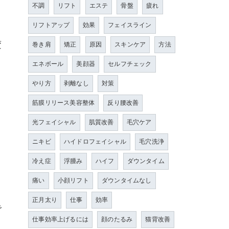
不調
リフト
エステ
骨盤
疲れ
リフトアップ
効果
フェイスライン
変
巻き肩
矯正
原因
スキンケア
方法
エネボール
美顔器
セルフチェック
やり方
剥離なし
対策
筋膜リリース美容整体
反り腰改善
光フェイシャル
肌質改善
毛穴ケア
ニキビ
ハイドロフェイシャル
毛穴洗浄
冷え症
浮腫み
ハイフ
ダウンタイム
痛い
小顔リフト
ダウンタイムなし
正月太り
仕事
効率
で
仕事効率上げるには
顔のたるみ
猫背改善