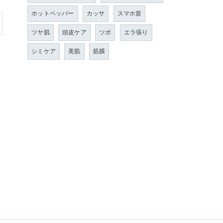
ホットペッパー
カッサ
スマホ首
ツヤ肌
頭皮ケア
ツボ
エラ張り
シミケア
美肌
筋膜