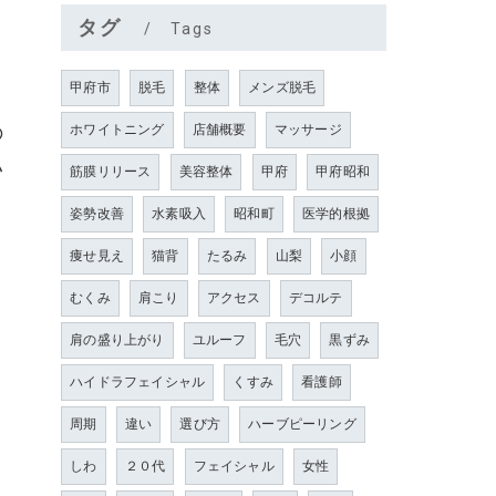
タグ
Tags
甲府市
脱毛
整体
メンズ脱毛
の
ホワイトニング
店舗概要
マッサージ
い
筋膜リリース
美容整体
甲府
甲府昭和
姿勢改善
水素吸入
昭和町
医学的根拠
痩せ見え
猫背
たるみ
山梨
小顔
むくみ
肩こり
アクセス
デコルテ
肩の盛り上がり
ユルーフ
毛穴
黒ずみ
ハイドラフェイシャル
くすみ
看護師
周期
違い
選び方
ハーブピーリング
しわ
２０代
フェイシャル
女性