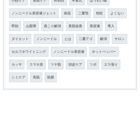
小顔ケア
美肌ケア
即効性
卒業式
ほうれい線
ノンニードル美容液ジェット
保湿
二重顎
頬杖
よくない
即効
山梨県
肩こり解消
美肌改善
美容液
導入
ダイエット
ノンニードル
とは
二重アゴ
解消
サロン
セルフホワイトニング
ノンニードル美容液
ホットペッパー
カッサ
スマホ首
ツヤ肌
頭皮ケア
ツボ
エラ張り
シミケア
美肌
筋膜