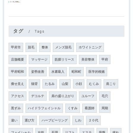
タグ
Tags
甲府市
脱毛
整体
メンズ脱毛
ホワイトニング
店舗概要
マッサージ
筋膜リリース
美容整体
甲府
甲府昭和
姿勢改善
水素吸入
昭和町
医学的根拠
痩せ見え
猫背
たるみ
山梨
小顔
むくみ
肩こり
アクセス
デコルテ
肩の盛り上がり
ユルーフ
毛穴
黒ずみ
ハイドラフェイシャル
くすみ
看護師
周期
違い
選び方
ハーブピーリング
しわ
２０代
フェイシャル
女性
不調
リフト
エステ
骨盤
疲れ