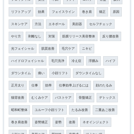
リフトアップ
効果
フェイスライン
巻き肩
矯正
原因
スキンケア
方法
エネボール
美顔器
セルフチェック
やり方
剥離なし
対策
筋膜リリース美容整体
反り腰改善
光フェイシャル
肌質改善
毛穴ケア
ニキビ
ハイドロフェイシャル
毛穴洗浄
冷え症
浮腫み
ハイフ
ダウンタイム
痛い
小顔リフト
ダウンタイムなし
正月太り
仕事
効率
仕事効率上げるには
顔のたるみ
猫背改善
むくみケア
バストケア
骨盤矯正
デトックス
昭和町整体
ユルーフ小顔リフト
たるみ改善
二重あご改善
巻き肩改善
姿勢矯正
姿勢
改善
ネオインジェクト