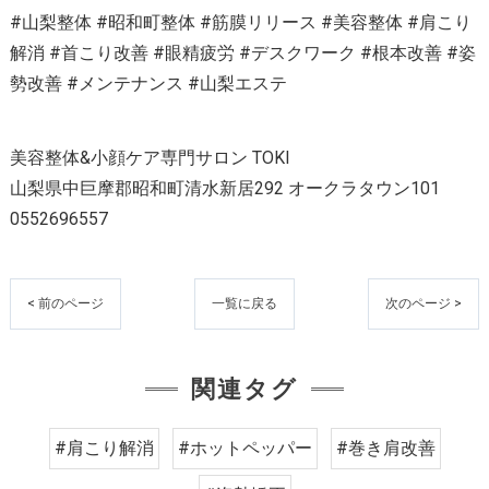
#山梨整体 #昭和町整体 #筋膜リリース #美容整体 #肩こり
解消 #首こり改善 #眼精疲労 #デスクワーク #根本改善 #姿
勢改善 #メンテナンス #山梨エステ
美容整体&小顔ケア専門サロン TOKI
山梨県中巨摩郡昭和町清水新居292 オークラタウン101
0552696557
< 前のページ
一覧に戻る
次のページ >
関連タグ
#肩こり解消
#ホットペッパー
#巻き肩改善