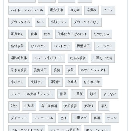
ハイドロフェイシャル
毛穴洗浄
冷え症
浮腫み
ハイフ
ダウンタイム
痛い
小顔リフト
ダウンタイムなし
正月太り
仕事
効率
仕事効率上げるには
顔のたるみ
猫背改善
むくみケア
バストケア
骨盤矯正
デトックス
昭和町整体
ユルーフ小顔リフト
たるみ改善
二重あご改善
巻き肩改善
姿勢矯正
姿勢
改善
ネオインジェクト
小顔ケア
美肌ケア
即効性
卒業式
ほうれい線
ノンニードル美容液ジェット
保湿
二重顎
頬杖
よくない
即効
山梨県
肩こり解消
美肌改善
美容液
導入
ダイエット
ノンニードル
とは
二重アゴ
解消
サロン
セルフホワイトニング
ノンニードル美容液
ホットペッパー