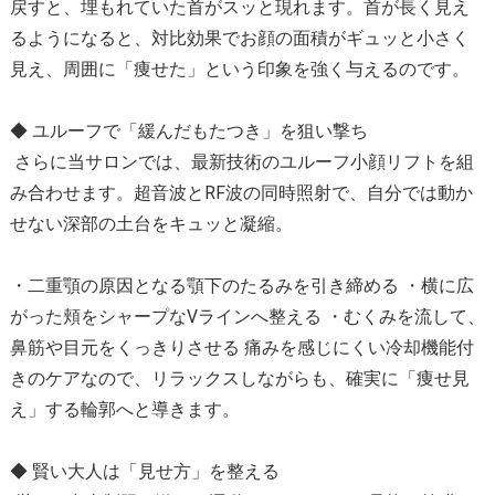
戻すと、埋もれていた首がスッと現れます。首が長く見え
るようになると、対比効果でお顔の面積がギュッと小さく
見え、周囲に「痩せた」という印象を強く与えるのです。
◆ ユルーフで「緩んだもたつき」を狙い撃ち
さらに当サロンでは、最新技術のユルーフ小顔リフトを組
み合わせます。超音波とRF波の同時照射で、自分では動か
せない深部の土台をキュッと凝縮。
・二重顎の原因となる顎下のたるみを引き締める ・横に広
がった頬をシャープなVラインへ整える ・むくみを流して、
鼻筋や目元をくっきりさせる 痛みを感じにくい冷却機能付
きのケアなので、リラックスしながらも、確実に「痩せ見
え」する輪郭へと導きます。
◆ 賢い大人は「見せ方」を整える