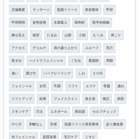
店舗概要
マッサージ
筋膜リリース
美容整体
甲府
甲府昭和
姿勢改善
水素吸入
昭和町
医学的根拠
痩せ見え
猫背
たるみ
山梨
小顔
むくみ
肩こり
アクセス
デコルテ
肩の盛り上がり
ユルーフ
毛穴
黒ずみ
ハイドラフェイシャル
くすみ
看護師
周期
違い
選び方
ハーブピーリング
しわ
２０代
フェイシャル
女性
不調
リフト
エステ
骨盤
疲れ
リフトアップ
効果
フェイスライン
巻き肩
矯正
原因
スキンケア
方法
エネボール
美顔器
セルフチェック
やり方
剥離なし
対策
筋膜リリース美容整体
反り腰改善
光フェイシャル
肌質改善
毛穴ケア
ニキビ