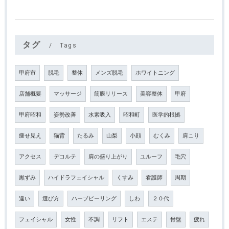
タグ
Tags
甲府市
脱毛
整体
メンズ脱毛
ホワイトニング
店舗概要
マッサージ
筋膜リリース
美容整体
甲府
甲府昭和
姿勢改善
水素吸入
昭和町
医学的根拠
痩せ見え
猫背
たるみ
山梨
小顔
むくみ
肩こり
アクセス
デコルテ
肩の盛り上がり
ユルーフ
毛穴
黒ずみ
ハイドラフェイシャル
くすみ
看護師
周期
違い
選び方
ハーブピーリング
しわ
２０代
フェイシャル
女性
不調
リフト
エステ
骨盤
疲れ