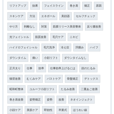
リフトアップ
効果
フェイスライン
巻き肩
矯正
原因
スキンケア
方法
エネボール
美顔器
セルフチェック
やり方
剥離なし
対策
筋膜リリース美容整体
反り腰改善
光フェイシャル
肌質改善
毛穴ケア
ニキビ
ハイドロフェイシャル
毛穴洗浄
冷え症
浮腫み
ハイフ
ダウンタイム
痛い
小顔リフト
ダウンタイムなし
正月太り
仕事
効率
仕事効率上げるには
顔のたるみ
猫背改善
むくみケア
バストケア
骨盤矯正
デトックス
昭和町整体
ユルーフ小顔リフト
たるみ改善
二重あご改善
巻き肩改善
姿勢矯正
姿勢
改善
ネオインジェクト
小顔ケア
美肌ケア
即効性
卒業式
ほうれい線