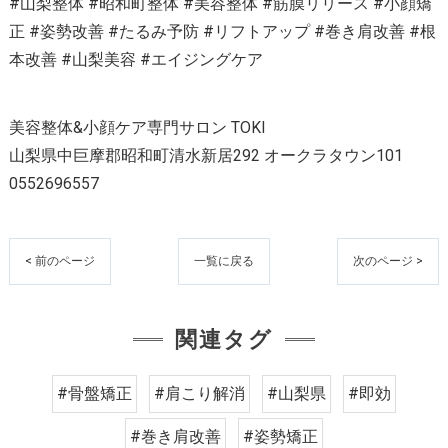
#山梨整体 #昭和町整体 #美容整体 #筋膜リリース #小顔矯
正 #姿勢改善 #たるみ予防 #リフトアップ #巻き肩改善 #根
本改善 #山梨美容 #エイジングケア
美容整体&小顔ケア専門サロン TOKI
山梨県中巨摩郡昭和町清水新居292 オークラタウン101
0552696557
< 前のページ
一覧に戻る
次のページ >
関連タグ
#骨盤矯正
#肩こり解消
#山梨県
#即効
#巻き肩改善
#姿勢矯正