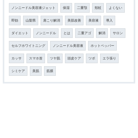
ノンニードル美容液ジェット
保湿
二重顎
頬杖
よくない
即効
山梨県
肩こり解消
美肌改善
美容液
導入
ダイエット
ノンニードル
とは
二重アゴ
解消
サロン
セルフホワイトニング
ノンニードル美容液
ホットペッパー
カッサ
スマホ首
ツヤ肌
頭皮ケア
ツボ
エラ張り
シミケア
美肌
筋膜